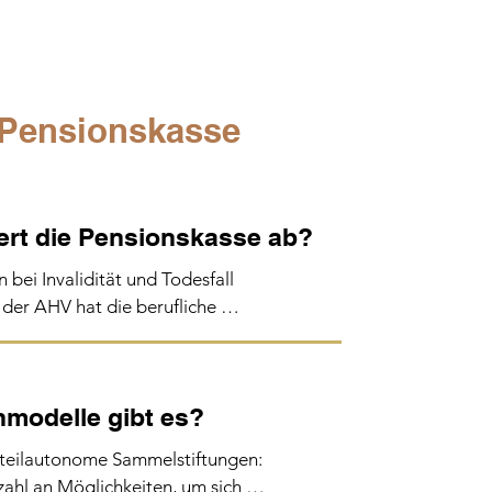
 Pensionskasse
ert die Pensionskasse ab?
bei Invalidität und Todesfall 
der AHV hat die berufliche 
ebensstandard im Alter zu 
modelle gibt es?
 einem obligatorischen und einem 
l. Im obligatorischen Teil werden 
 teilautonome Sammelstiftungen: 
ersichert. Der darüber liegende 
hl an Möglichkeiten, um sich 