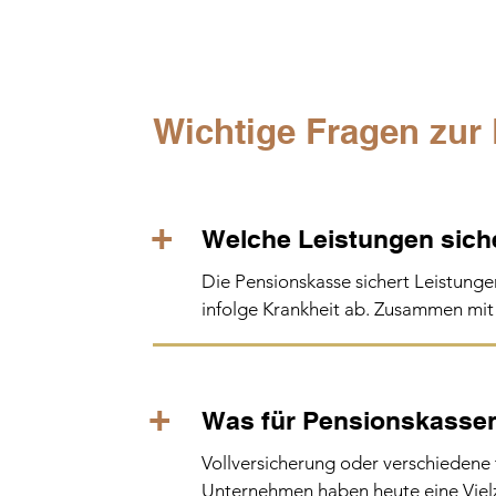
Wichtige Fragen zur
+
Welche Leistungen sich
Die Pensionskasse sichert Leistungen 
infolge Krankheit ab. Zusammen mit 
Vorsorge zum Ziel, den gewohnten L
sichern.

+
Was für Pensionskassen
Die berufliche Vorsorge besteht aus
überobligatorischen (freiwilligen) Tei
Vollversicherung oder verschiedene
Jahreslöhne bis zu einem Maximum v
Unternehmen haben heute eine Vielza