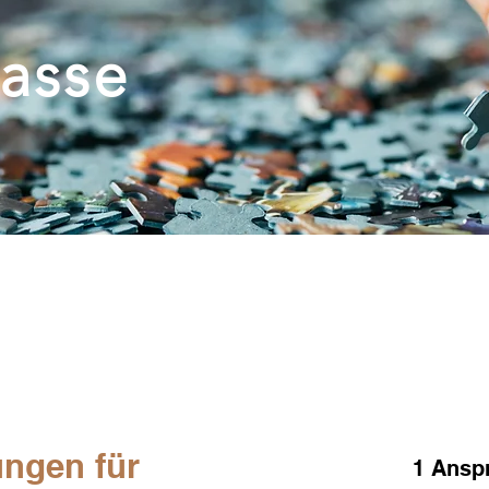
kasse
ngen für
1 Ansp