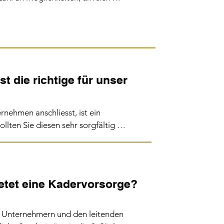
.
sionskasse abzusichern. Die 
 unterscheiden sich meist in 
pitalanlagen und die 
r auch grosse Unterschiede bei 
t die richtige für unser
sten aufgetan. Es lohnt sich 
enmodell regelmässig zu 
nehmen anschliesst, ist ein 
lten Sie diesen sehr sorgfältig 
u einen Kriterienkatalog. Je 
en und Arbeitgebenden werden 
etet eine Kadervorsorge?
m Fokus, werden die 
 am stärksten gewichtet. 

 Unternehmern und den leitenden 