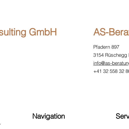
sulting GmbH
AS-Ber
Pfadern 897
3154 Rüschegg
info@as-beratun
+41 32 558 32 8
Navigation
Serv
r