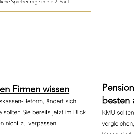
leistungen im Vordergrund, sind 
iche Sparbeiträge in die 2. Säule 
zu gewichten.

Einzahlung in eine Kadervorsorge 
rt, es können mehr Steuern 
allem das Verhältnis zwischen 
geguthaben  vor einer 
 ein zentraler Faktor. 

zt werden. 

cherten die Möglichkeit, die 
über die Zeit ändern. Umso 
 Pensionskasse und das 
zu überprüfen,
Pension
en Firmen wissen
besten 
skassen-Reform, ändert sich
ollten Sie bereits jetzt im Blick
KMU sollten
 nicht zu verpassen.
vergleichen