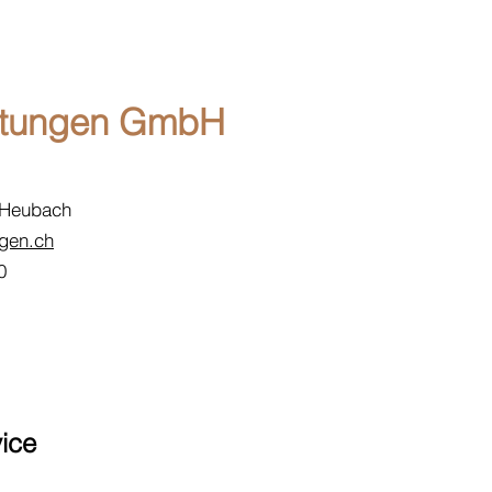
atungen GmbH
 Heubach
gen.ch
0
ice