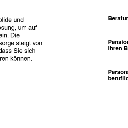
Beratu
lide und
ösung, um auf
ein. Die
Pensio
sorge steigt von
Ihren 
 dass Sie sich
eren können.
Persona
berufl